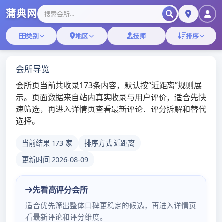
广州桑拿,广东犬马之
家,深圳品茶论坛