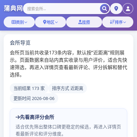
广州桑拿,广东犬马之
家,深圳品茶论坛