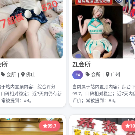
RELATED POSTS
佛山
深圳香薰spa服务怎么样 朋
月9日
推荐我去的绝对靠谱！
2020年8月15日