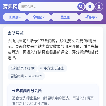
广州桑拿,广东犬马之
家,深圳品茶论坛