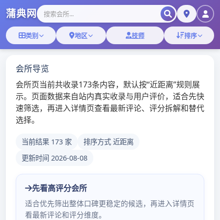
广州桑拿,广东犬马之
家,深圳品茶论坛