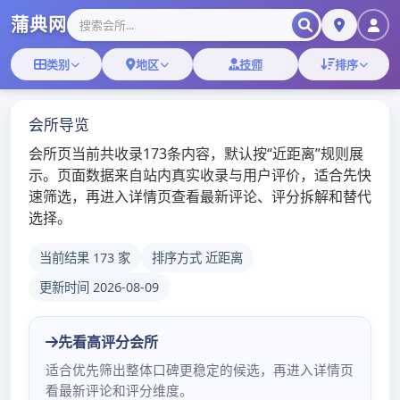
广州桑拿,广东犬马之
家,深圳品茶论坛