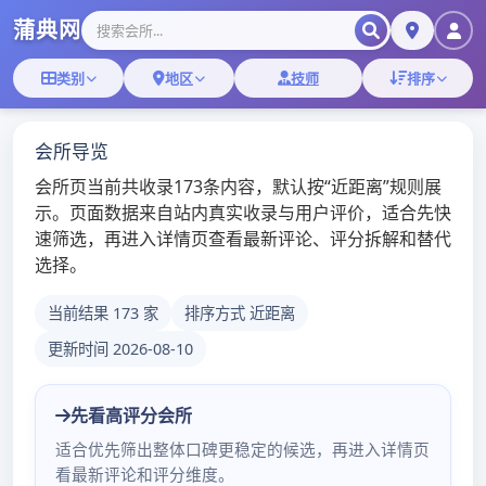
广州桑拿,广东犬马之
家,深圳品茶论坛
深圳品茶论坛
广州中高端喝茶工作室VX