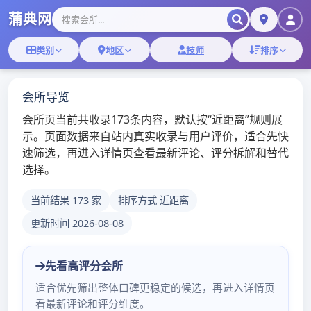
广州桑拿,广东犬马之
家,深圳品茶论坛