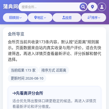
广州桑拿,广东犬马之
家,深圳品茶论坛