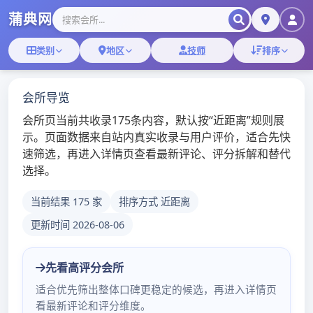
广州桑拿,广东犬马之
家,深圳品茶论坛