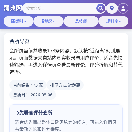
广州桑拿,广东犬马之
家,深圳品茶论坛