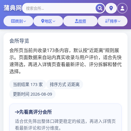
广州桑拿,广东犬马之
家,深圳品茶论坛
深圳品茶论坛
广州桑拿会所与深圳大圈资