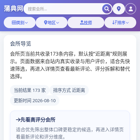
广州桑拿,广东犬马之
家,深圳品茶论坛
深圳品茶论坛
广州品茶海选WX：广佛高