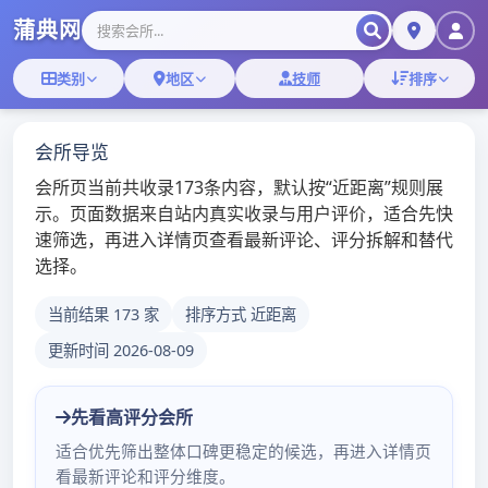
广州桑拿,广东犬马之
家,深圳品茶论坛
深圳品茶论坛
广佛体验报告分享